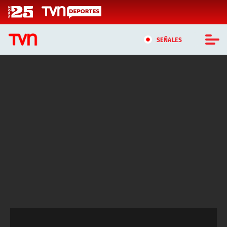
Click acá para ir directamente al contenido
SEÑALES
CASTING MASTERCHEF CHILE
CASTING TVN VERTICAL
TVN VERTICAL
TVN PLAY
PROGRAMAS
TELESERIES
NTV