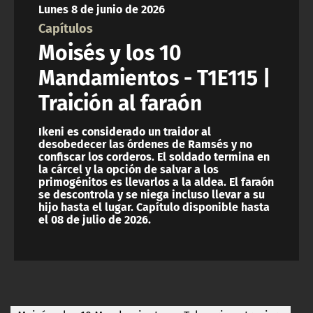
Lunes 8 de junio de 2026
ACTUALIDAD Y TENDENCIAS
Capítulos
Moisés y los 10
CORPORATIVO Y TRANSPARENCIA
Mandamientos - T1E115 |
Traición al faraón
CANAL DE DENUNCIAS
Ikeni es considerado un traidor al
ÁREA DE PROYECTOS
desobedecer las órdenes de Ramsés y no
confiscar los corderos. El soldado termina en
la cárcel y la opción de salvar a los
primogénitos es llevarlos a la aldea. El faraón
se descontrola y se niega incluso llevar a su
hijo hasta el lugar. Capítulo disponible hasta
el 08 de julio de 2026.