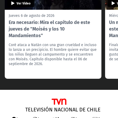
Ver Video
Jueves 6 de agosto de 2026
Miérc
Era necesario: Mira el capítulo de este
Un m
jueves de "Moisés y los 10
este
Mandamientos"
Man
Coré ataca a Natán con una gran crueldad e incluso
Final
lo lanza a un precipicio. El hombre quiere evitar que
invit
los niños lleguen al campamento y se encuentren
gusto
con Moisés. Capítulo disponible hasta el 06 de
de s
septiembre de 2026.
TELEVISIÓN NACIONAL DE CHILE