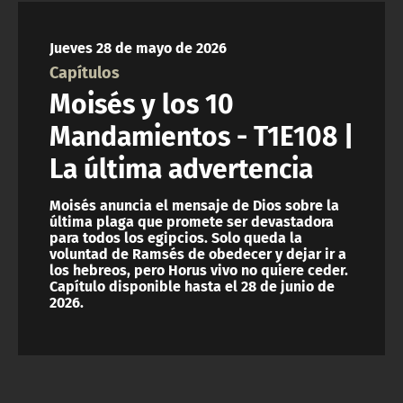
NTV
Jueves 28 de mayo de 2026
ACTUALIDAD Y TENDENCIAS
Capítulos
Moisés y los 10
CORPORATIVO Y TRANSPARENCIA
Mandamientos - T1E108 |
La última advertencia
CANAL DE DENUNCIAS
Moisés anuncia el mensaje de Dios sobre la
ÁREA DE PROYECTOS
última plaga que promete ser devastadora
para todos los egipcios. Solo queda la
voluntad de Ramsés de obedecer y dejar ir a
los hebreos, pero Horus vivo no quiere ceder.
Capítulo disponible hasta el 28 de junio de
2026.