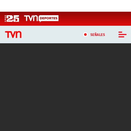
Click acá para ir directamente al contenido
SEÑALES
CASTING MASTERCHEF CHILE
CASTING TVN VERTICAL
TVN VERTICAL
TVN PLAY
PROGRAMAS
TELESERIES