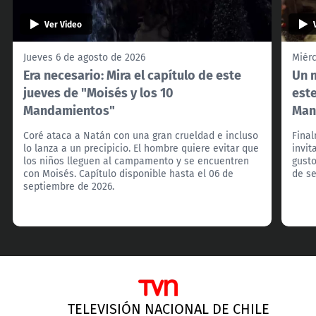
Ver Video
Jueves 6 de agosto de 2026
Miérc
Era necesario: Mira el capítulo de este
Un m
jueves de "Moisés y los 10
este
Mandamientos"
Man
Coré ataca a Natán con una gran crueldad e incluso
Final
lo lanza a un precipicio. El hombre quiere evitar que
invit
los niños lleguen al campamento y se encuentren
gusto
con Moisés. Capítulo disponible hasta el 06 de
de s
septiembre de 2026.
TELEVISIÓN NACIONAL DE CHILE