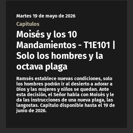
NTV
Martes 19 de mayo de 2026
ACTUALIDAD Y TENDENCIAS
Capítulos
Moisés y los 10
CORPORATIVO Y TRANSPARENCIA
Mandamientos - T1E101 |
Solo los hombres y la
CANAL DE DENUNCIAS
octava plaga
ÁREA DE PROYECTOS
Ramsés establece nuevas condiciones, solo
los hombres podrán ir al desierto a adorar a
Dios y las mujeres y niños se quedan. Ante
esta decisión, el Señor habla con Moisés y le
da las instrucciones de una nueva plaga, las
langostas. Capítulo disponible hasta el 19 de
junio de 2026.