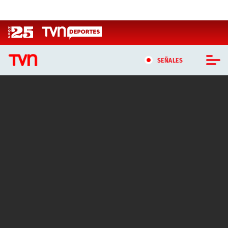
Click acá para ir directamente al contenido
SEÑALES
CASTING MASTERCHEF CHILE
CASTING TVN VERTICAL
TVN VERTICAL
TVN PLAY
PROGRAMAS
TELESERIES