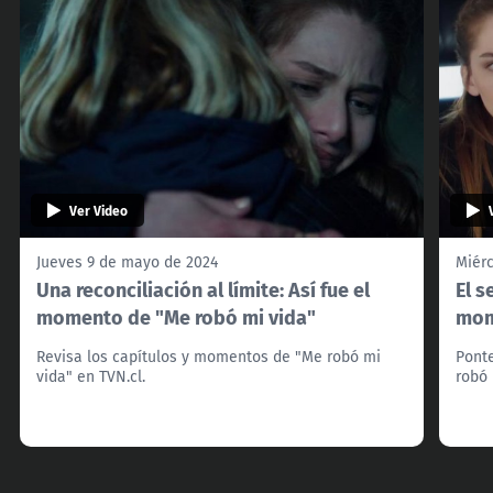
Ver Video
Jueves 9 de mayo de 2024
Miér
Una reconciliación al límite: Así fue el
El s
momento de "Me robó mi vida"
mom
Revisa los capítulos y momentos de "Me robó mi
Ponte
vida" en TVN.cl.
robó 