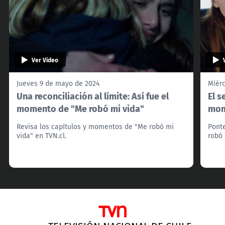
Ver Video
Jueves 9 de mayo de 2024
Miér
Una reconciliación al límite: Así fue el
El s
momento de "Me robó mi vida"
mom
Revisa los capítulos y momentos de "Me robó mi
Ponte
vida" en TVN.cl.
robó 