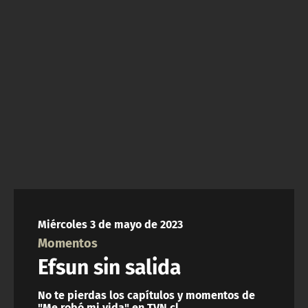
NTV
ACTUALIDAD Y TENDENCIAS
CORPORATIVO Y TRANSPARENCIA
CANAL DE DENUNCIAS
ÁREA DE PROYECTOS
Miércoles 3 de mayo de 2023
Momentos
Efsun sin salida
No te pierdas los capítulos y momentos de
"Me robó mi vida" en TVN.cl.