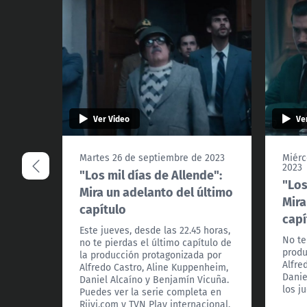
Ver Video
Ve
Martes 26 de septiembre de 2023
Miérc
2023
"Los mil días de Allende":
"Los
Mira un adelanto del último
Mira
capítulo
capí
Este jueves, desde las 22.45 horas,
No te
no te pierdas el último capítulo de
produ
la producción protagonizada por
Alfre
Alfredo Castro, Aline Kuppenheim,
Danie
Daniel Alcaíno y Benjamín Vicuña.
los j
Puedes ver la serie completa en
Riivi.com y TVN Play internacional.