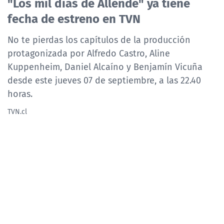
"Los mil días de Allende" ya tiene
NTV
fecha de estreno en TVN
ACTUALIDAD Y TENDENCIAS
No te pierdas los capítulos de la producción
protagonizada por Alfredo Castro, Aline
Kuppenheim, Daniel Alcaíno y Benjamín Vicuña
CORPORATIVO Y TRANSPARENCIA
desde este jueves 07 de septiembre, a las 22.40
horas.
CANAL DE DENUNCIAS
TVN.cl
ÁREA DE PROYECTOS