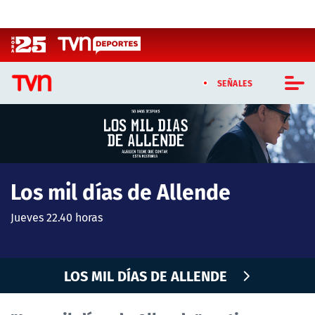
Click acá para ir directamente al contenido
SEÑALES
CASTING MASTERCHEF CHILE
CASTING TVN VERTICAL
Los mil días de Allende
TVN VERTICAL
Jueves 22.40 horas
TVN PLAY
PROGRAMAS
LOS MIL DÍAS DE ALLENDE
TELESERIES