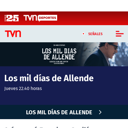
Click acá para ir directamente al contenido
SEÑALES
CASTING MASTERCHEF CHILE
CASTING TVN VERTICAL
Los mil días de Allende
TVN VERTICAL
Jueves 22.40 horas
TVN PLAY
PROGRAMAS
LOS MIL DÍAS DE ALLENDE
TELESERIES