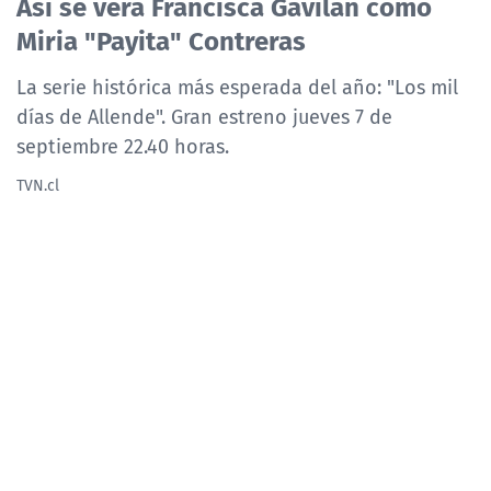
Así se verá Francisca Gavilán como
NTV
Miria "Payita" Contreras
ACTUALIDAD Y TENDENCIAS
La serie histórica más esperada del año: "Los mil
días de Allende". Gran estreno jueves 7 de
septiembre 22.40 horas.
CORPORATIVO Y TRANSPARENCIA
TVN.cl
CANAL DE DENUNCIAS
ÁREA DE PROYECTOS