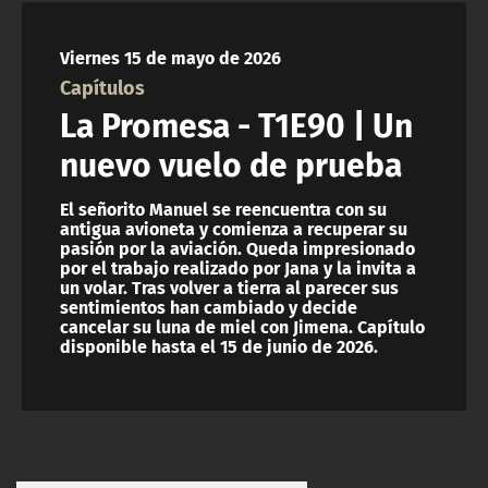
NTV
Viernes 15 de mayo de 2026
ACTUALIDAD Y TENDENCIAS
Capítulos
La Promesa - T1E90 | Un
CORPORATIVO Y TRANSPARENCIA
nuevo vuelo de prueba
CANAL DE DENUNCIAS
El señorito Manuel se reencuentra con su
antigua avioneta y comienza a recuperar su
pasión por la aviación. Queda impresionado
ÁREA DE PROYECTOS
por el trabajo realizado por Jana y la invita a
un volar. Tras volver a tierra al parecer sus
sentimientos han cambiado y decide
cancelar su luna de miel con Jimena. Capítulo
disponible hasta el 15 de junio de 2026.