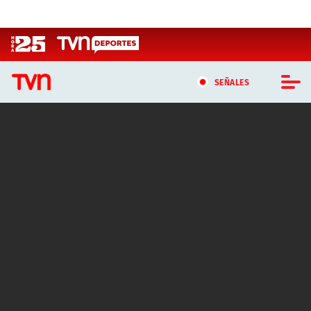
Click acá para ir directamente al contenido
SEÑALES
CASTING MASTERCHEF CHILE
CASTING TVN VERTICAL
TVN VERTICAL
TVN PLAY
PROGRAMAS
TELESERIES