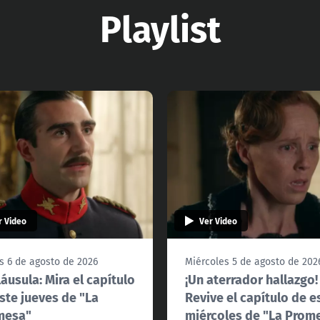
Playlist
r Video
Ver Video
s 6 de agosto de 2026
Miércoles 5 de agosto de 202
láusula: Mira el capítulo
¡Un aterrador hallazgo!
ste jueves de "La
Revive el capítulo de e
mesa"
miércoles de "La Prom