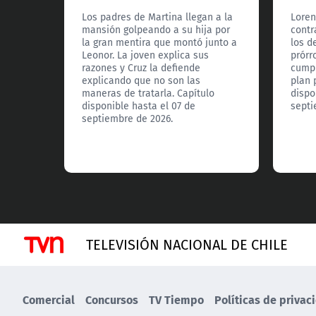
Los padres de Martina llegan a la
Loren
mansión golpeando a su hija por
contr
la gran mentira que montó junto a
los d
Leonor. La joven explica sus
prórr
razones y Cruz la defiende
cumpl
explicando que no son las
plan 
maneras de tratarla. Capítulo
dispo
disponible hasta el 07 de
septi
septiembre de 2026.
TELEVISIÓN NACIONAL DE CHILE
Comercial
Concursos
TV Tiempo
Políticas de privac