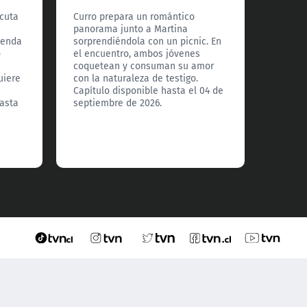
Prom
icuta
Curro prepara un romántico
panorama junto a Martina
La bar
menda
sorprendiéndola con un picnic. En
anuncia
o
el encuentro, ambos jóvenes
sin em
coquetean y consuman su amor
dueños
uiere
con la naturaleza de testigo.
reproc
Capítulo disponible hasta el 04 de
Cruz ca
hasta
septiembre de 2026.
partida
apasio
a todos
el 03 