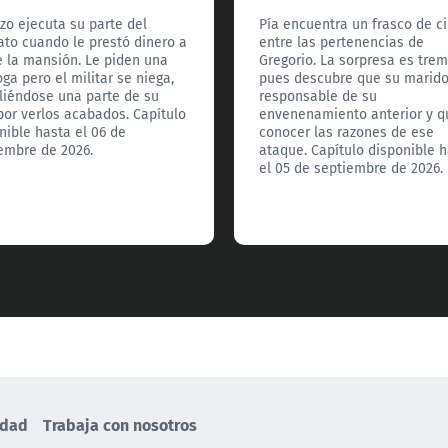
zo ejecuta su parte del
Pía encuentra un frasco de c
ato cuando le prestó dinero a
entre las pertenencias de
e la mansión. Le piden una
Gregorio. La sorpresa es tre
oga pero el militar se niega,
pues descubre que su marid
iéndose una parte de su
responsable de su
por verlos acabados. Capítulo
envenenamiento anterior y q
nible hasta el 06 de
conocer las razones de ese
embre de 2026.
ataque. Capítulo disponible 
el 05 de septiembre de 2026.
idad
Trabaja con nosotros