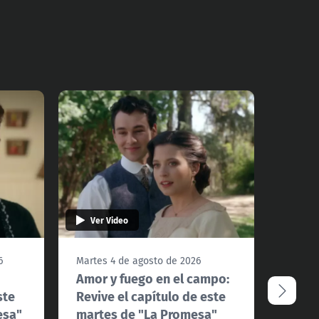
Ver Video
Ver 
6
Martes 4 de agosto de 2026
Lunes 
Amor y fuego en el campo:
Un br
ste
Revive el capítulo de este
de ad
esa"
martes de "La Promesa"
de es