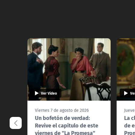
Ver Video
Ve
Viernes 7 de agosto de 2026
Jueve
Un bofetón de verdad:
La c
Revive el capítulo de este
de e
viernes de "La Promesa"
Pro