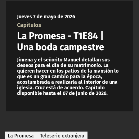
NTV
Jueves 7 de mayo de 2026
ACTUALIDAD Y TENDENCIAS
Capítulos
La Promesa - T1E84 |
CORPORATIVO Y TRANSPARENCIA
Una boda campestre
CANAL DE DENUNCIAS
Jimena y el señorito Manuel detallan sus
deseos para el día de su matrimonio. La
quieren hacer en los patios de la mansión lo
ÁREA DE PROYECTOS
que es un gran cambio para la época,
acostumbrada a realizarla al interior de una
iglesia. Cruz está de acuerdo. Capítulo
disponible hasta el 07 de junio de 2026.
La Promesa
Teleserie extranjera