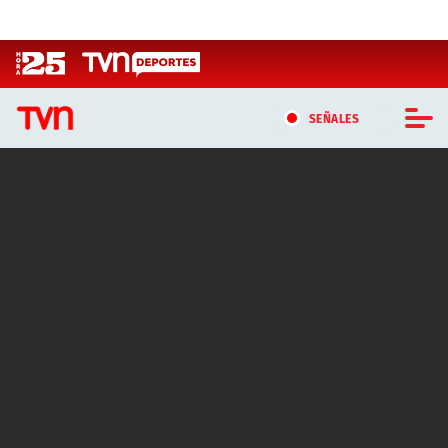
Click acá para ir directamente al contenido
SEÑALES
CASTING MASTERCHEF CHILE
CASTING TVN VERTICAL
TVN VERTICAL
TVN PLAY
PROGRAMAS
TELESERIES