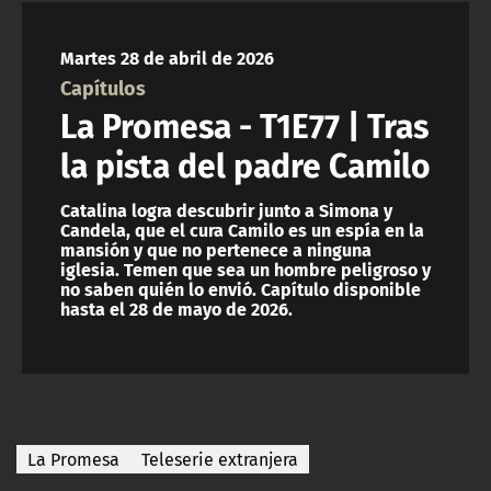
NTV
Martes 28 de abril de 2026
ACTUALIDAD Y TENDENCIAS
Capítulos
La Promesa - T1E77 | Tras
CORPORATIVO Y TRANSPARENCIA
la pista del padre Camilo
CANAL DE DENUNCIAS
Catalina logra descubrir junto a Simona y
Candela, que el cura Camilo es un espía en la
mansión y que no pertenece a ninguna
ÁREA DE PROYECTOS
iglesia. Temen que sea un hombre peligroso y
no saben quién lo envió. Capítulo disponible
hasta el 28 de mayo de 2026.
La Promesa
Teleserie extranjera