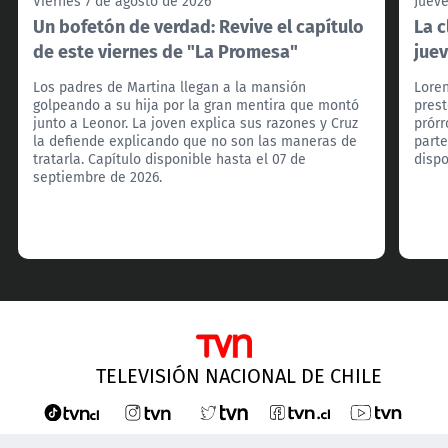
Viernes 7 de agosto de 2026
Jueve
Un bofetón de verdad: Revive el capítulo
La c
de este viernes de "La Promesa"
jue
Los padres de Martina llegan a la mansión
Loren
golpeando a su hija por la gran mentira que montó
prest
junto a Leonor. La joven explica sus razones y Cruz
prórr
la defiende explicando que no son las maneras de
parte
tratarla. Capítulo disponible hasta el 07 de
dispo
septiembre de 2026.
TELEVISIÓN NACIONAL DE CHILE