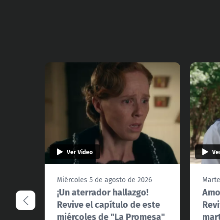
Ver Video
Ve
Miércoles 5 de agosto de 2026
Marte
¡Un aterrador hallazgo!
Amor
Revive el capítulo de este
Revi
miércoles de "La Promesa"
mart