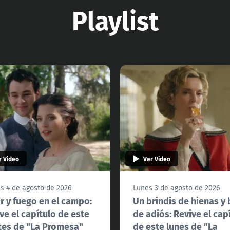
Playlist
r Video
Ver Video
s 4 de agosto de 2026
Lunes 3 de agosto de 2026
 y fuego en el campo:
Un brindis de hienas y
ve el capítulo de este
de adiós: Revive el cap
es de "La Promesa"
de este lunes de "La