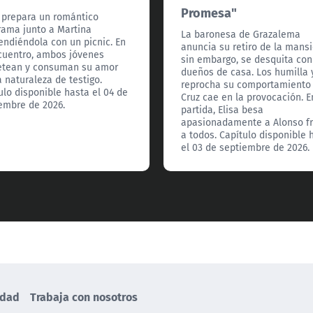
Promesa"
 prepara un romántico
ama junto a Martina
La baronesa de Grazalema
endiéndola con un picnic. En
anuncia su retiro de la mansi
cuentro, ambos jóvenes
sin embargo, se desquita con
etean y consuman su amor
dueños de casa. Los humilla 
a naturaleza de testigo.
reprocha su comportamiento
ulo disponible hasta el 04 de
Cruz cae en la provocación. E
embre de 2026.
partida, Elisa besa
apasionadamente a Alonso f
a todos. Capítulo disponible 
el 03 de septiembre de 2026.
idad
Trabaja con nosotros