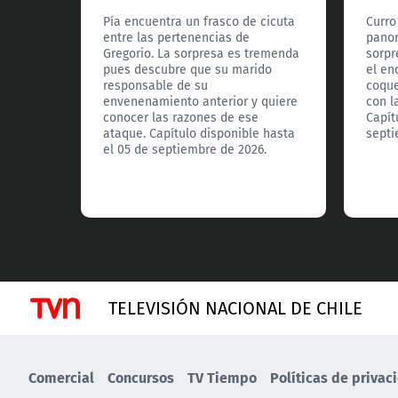
Pía encuentra un frasco de cicuta
Curro
entre las pertenencias de
panor
Gregorio. La sorpresa es tremenda
sorpr
pues descubre que su marido
el en
responsable de su
coqu
envenenamiento anterior y quiere
con l
conocer las razones de ese
Capít
ataque. Capítulo disponible hasta
septi
el 05 de septiembre de 2026.
TELEVISIÓN NACIONAL DE CHILE
Comercial
Concursos
TV Tiempo
Políticas de privac