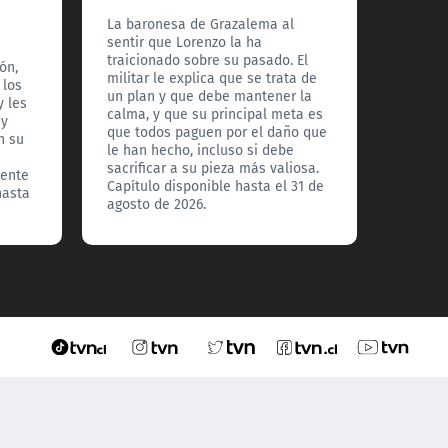
"La 
La baronesa de Grazalema al
sentir que Lorenzo la ha
El regr
traicionado sobre su pasado. El
ón,
nervio
militar le explica que se trata de
 los
Grazal
un plan y que debe mantener la
y les
desest
calma, y que su principal meta es
 y
Sin emb
que todos paguen por el daño que
n su
llegad
le han hecho, incluso si debe
que po
sacrificar a su pieza más valiosa.
rente
la nobl
Capítulo disponible hasta el 31 de
hasta
el 30 d
agosto de 2026.