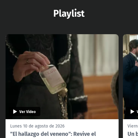
Playlist
Ver Video
Lunes 10 de agosto de 2026
Viern
"El hallazgo del veneno": Revive el
Un b