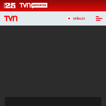
Click acá para ir directamente al contenido
SEÑALES
CASTING MASTERCHEF CHILE
CASTING TVN VERTICAL
TVN VERTICAL
TVN PLAY
PROGRAMAS
TELESERIES
NTV