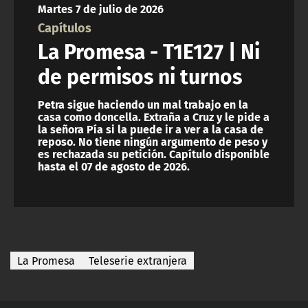
Martes 7 de julio de 2026
ACTUALIDAD Y TENDENCIAS
Capítulos
La Promesa - T1E127 | Ni
CORPORATIVO Y TRANSPARENCIA
de permisos ni turnos
CANAL DE DENUNCIAS
Petra sigue haciendo un mal trabajo en la
casa como doncella. Extraña a Cruz y le pide a
la señora Pía si la puede ir a ver a la casa de
ÁREA DE PROYECTOS
reposo. No tiene ningún argumento de peso y
es rechazada su petición. Capítulo disponible
hasta el 07 de agosto de 2026.
La Promesa
Teleserie extranjera