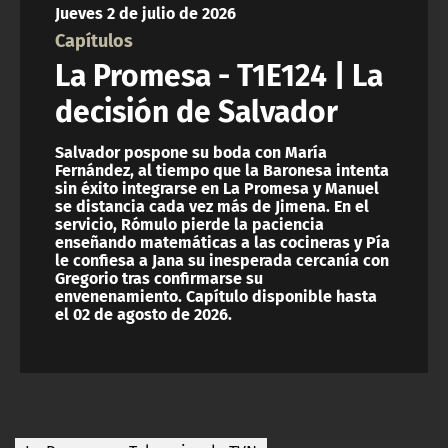
Jueves 2 de julio de 2026
ACTUALIDAD Y TENDENCIAS
Capítulos
La Promesa - T1E124 | La
CORPORATIVO Y TRANSPARENCIA
decisión de Salvador
CANAL DE DENUNCIAS
Salvador pospone su boda con María
Fernández, al tiempo que la Baronesa intenta
sin éxito integrarse en La Promesa y Manuel
ÁREA DE PROYECTOS
se distancia cada vez más de Jimena. En el
servicio, Rómulo pierde la paciencia
enseñando matemáticas a las cocineras y Pía
le confiesa a Jana su inesperada cercanía con
Gregorio tras confirmarse su
envenenamiento. Capítulo disponible hasta
el 02 de agosto de 2026.