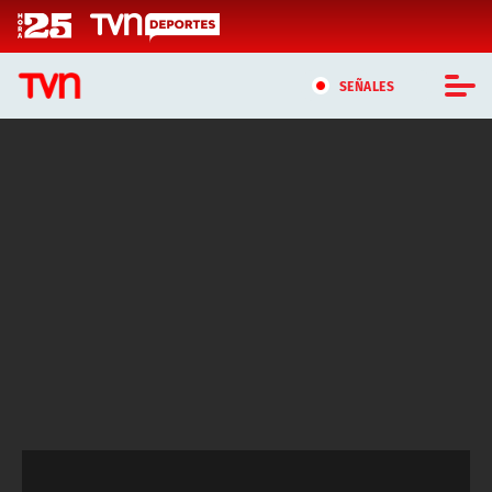
Click acá para ir directamente al contenido
SEÑALES
CASTING MASTERCHEF CHILE
CASTING TVN VERTICAL
TVN VERTICAL
TVN PLAY
PROGRAMAS
TELESERIES
NTV