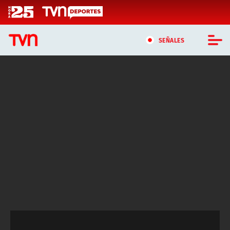
Click acá para ir directamente al contenido
SEÑALES
CASTING MASTERCHEF CHILE
CASTING TVN VERTICAL
TVN VERTICAL
TVN PLAY
PROGRAMAS
TELESERIES
NTV