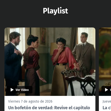
Playlist
Ver Video
Viernes 7 de agosto de 2026
Jueve
Un bofetón de verdad: Revive el capítulo
La c