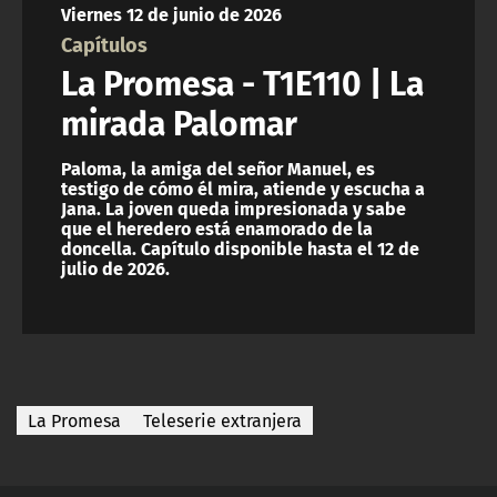
Viernes 12 de junio de 2026
ACTUALIDAD Y TENDENCIAS
Capítulos
La Promesa - T1E110 | La
CORPORATIVO Y TRANSPARENCIA
mirada Palomar
CANAL DE DENUNCIAS
Paloma, la amiga del señor Manuel, es
testigo de cómo él mira, atiende y escucha a
Jana. La joven queda impresionada y sabe
ÁREA DE PROYECTOS
que el heredero está enamorado de la
doncella. Capítulo disponible hasta el 12 de
julio de 2026.
La Promesa
Teleserie extranjera