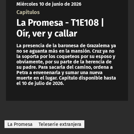
Miércoles 10 de junio de 2026
ACTUALIDAD Y TENDENCIAS
Capítulos
La Promesa - T1E108 |
CORPORATIVO Y TRANSPARENCIA
Oír, ver y callar
CANAL DE DENUNCIAS
La presencia de la baronesa de Grazalema ya
no se aguanta más en la mansión. Cruz ya no
la soporta por los coqueteos por su esposo y
ÁREA DE PROYECTOS
obviamente, por su parte de la herencia de
su padre. Para sacarla del camino, ordena a
Petra a envenenarla y sumar una nueva
muerte en el lugar. Capítulo disponible hasta
el 10 de julio de 2026.
La Promesa
Teleserie extranjera