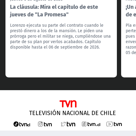
La cláusula: Mira el capítulo de este
¡Un 
jueves de "La Promesa"
de 
Lorenzo ejecuta su parte del contrato cuando le
Pía e
prestó dinero a los de la mansión. Le piden una
perte
prórroga pero el militar se niega, cumpliéndose una
pues
parte de su plan por verlos acabados. Capítulo
enven
disponible hasta el 06 de septiembre de 2026.
razon
05 de
TELEVISIÓN NACIONAL DE CHILE