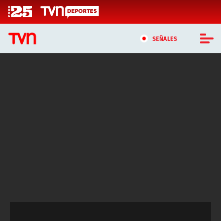
Click acá para ir directamente al contenido
SEÑALES
CASTING MASTERCHEF CHILE
CASTING TVN VERTICAL
TVN VERTICAL
TVN PLAY
PROGRAMAS
TELESERIES
NTV