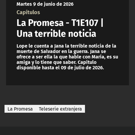
Martes 9 de junio de 2026
ACTUALIDAD Y TENDENCIAS
Capítulos
La Promesa - T1E107 |
CORPORATIVO Y TRANSPARENCIA
Una terrible noticia
CANAL DE DENUNCIAS
Lope le cuenta a Jana la terrible noticia de la
muerte de Salvador en la guerra. Jana se
ofrece a ser ella la que hable con María, es su
ÁREA DE PROYECTOS
amiga y lo tiene que saber. Capítulo
disponible hasta el 09 de julio de 2026.
La Promesa
Teleserie extranjera