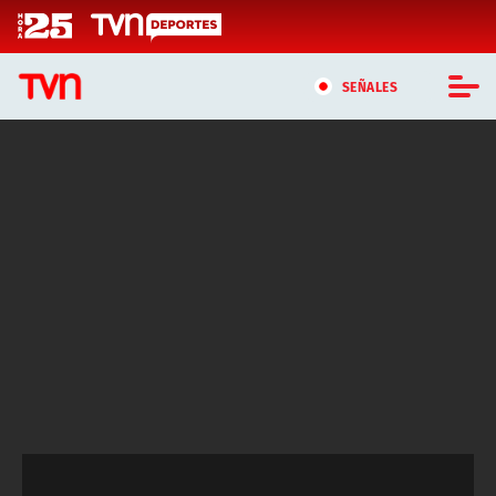
Click acá para ir directamente al contenido
SEÑALES
CASTING MASTERCHEF CHILE
CASTING TVN VERTICAL
TVN VERTICAL
TVN PLAY
PROGRAMAS
TELESERIES
NTV