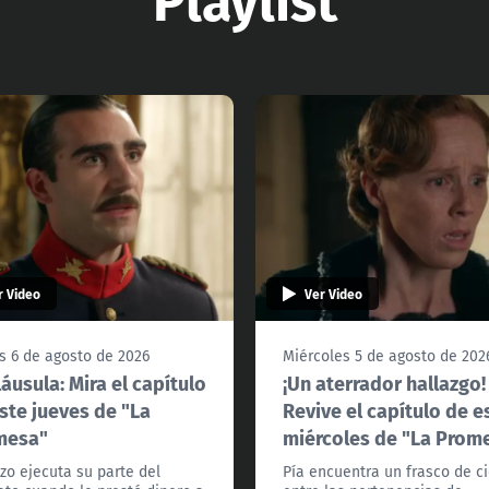
r Video
Ver Video
s 6 de agosto de 2026
Miércoles 5 de agosto de 202
láusula: Mira el capítulo
¡Un aterrador hallazgo!
ste jueves de "La
Revive el capítulo de e
mesa"
miércoles de "La Prom
zo ejecuta su parte del
Pía encuentra un frasco de c