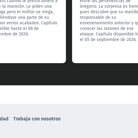
ato cuando le prestó dinero a
entre las pertenencias de
e la mansión. Le piden una
Gregorio. La sorpresa es tre
oga pero el militar se niega,
pues descubre que su marid
iéndose una parte de su
responsable de su
por verlos acabados. Capítulo
envenenamiento anterior y q
nible hasta el 06 de
conocer las razones de ese
embre de 2026.
ataque. Capítulo disponible 
el 05 de septiembre de 2026.
idad
Trabaja con nosotros