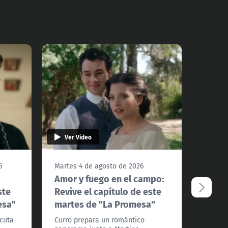
Ver Video
Ver 
6
Martes 4 de agosto de 2026
Lunes 
Amor y fuego en el campo:
Un br
ste
Revive el capítulo de este
de ad
esa"
martes de "La Promesa"
de es
Prom
icuta
Curro prepara un romántico