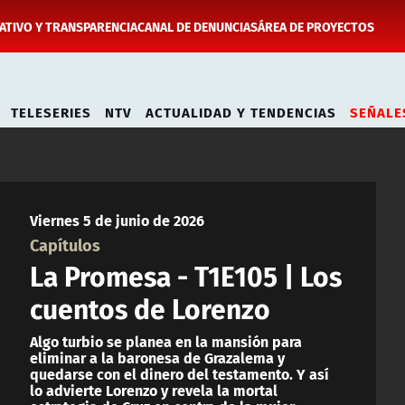
TIVO Y TRANSPARENCIA
CANAL DE DENUNCIAS
ÁREA DE PROYECTOS
TELESERIES
NTV
ACTUALIDAD Y TENDENCIAS
SEÑALE
Viernes 5 de junio de 2026
Capítulos
La Promesa - T1E105 | Los
cuentos de Lorenzo
Algo turbio se planea en la mansión para
eliminar a la baronesa de Grazalema y
quedarse con el dinero del testamento. Y así
lo advierte Lorenzo y revela la mortal