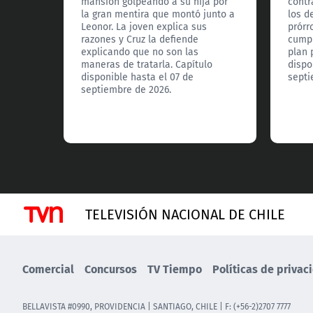
mansión golpeando a su hija por
contr
la gran mentira que montó junto a
los d
Leonor. La joven explica sus
prórr
razones y Cruz la defiende
cumpl
explicando que no son las
plan 
maneras de tratarla. Capítulo
dispo
disponible hasta el 07 de
septi
septiembre de 2026.
TELEVISIÓN NACIONAL DE CHILE
Comercial
Concursos
TV Tiempo
Políticas de privac
BELLAVISTA #0990, PROVIDENCIA | SANTIAGO, CHILE | F: (+56-2)2707 7777