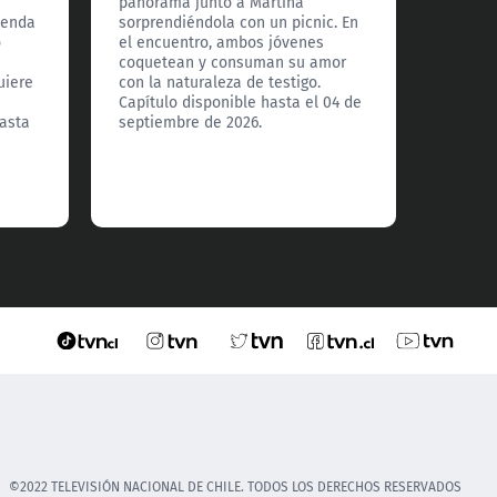
panorama junto a Martina
La bar
menda
sorprendiéndola con un picnic. En
anuncia
o
el encuentro, ambos jóvenes
sin em
coquetean y consuman su amor
dueños
uiere
con la naturaleza de testigo.
reproc
Capítulo disponible hasta el 04 de
Cruz ca
hasta
septiembre de 2026.
partida
apasio
a todos
el 03 
©2022 TELEVISIÓN NACIONAL DE CHILE. TODOS LOS DERECHOS RESERVADOS