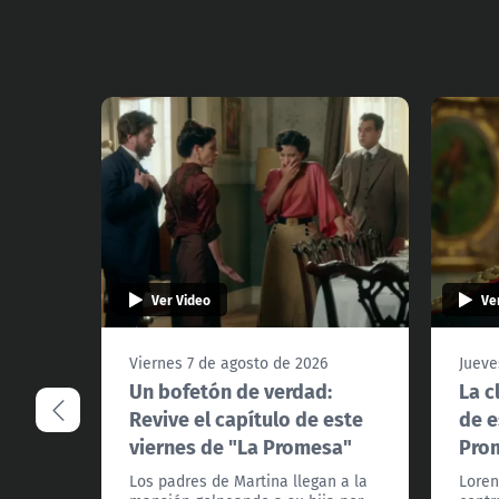
Ver Video
Ve
Viernes 7 de agosto de 2026
Jueve
Un bofetón de verdad:
La c
Revive el capítulo de este
de e
viernes de "La Promesa"
Pro
Los padres de Martina llegan a la
Loren