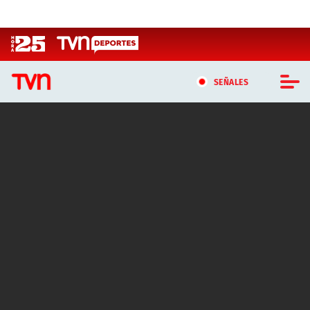
Click acá para ir directamente al contenido
SEÑALES
CASTING MASTERCHEF CHILE
CASTING TVN VERTICAL
TVN VERTICAL
TVN PLAY
PROGRAMAS
TELESERIES