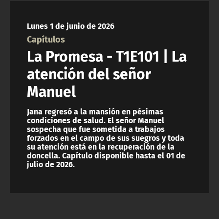
NTV
Lunes 1 de junio de 2026
ACTUALIDAD Y TENDENCIAS
Capítulos
La Promesa - T1E101 | La
CORPORATIVO Y TRANSPARENCIA
atención del señor
Manuel
CANAL DE DENUNCIAS
Jana regresó a la mansión en pésimas
ÁREA DE PROYECTOS
condiciones de salud. El señor Manuel
sospecha que fue sometida a trabajos
forzados en el campo de sus suegros y toda
su atención está en la recuperación de la
doncella. Capítulo disponible hasta el 01 de
julio de 2026.