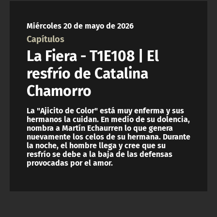
NTV
Miércoles 20 de mayo de 2026
ACTUALIDAD Y TENDENCIAS
Capítulos
La Fiera - T1E108 | El
CORPORATIVO Y TRANSPARENCIA
resfrío de Catalina
Chamorro
CANAL DE DENUNCIAS
La "Ajicito de Color" está muy enferma y sus
ÁREA DE PROYECTOS
hermanos la cuidan. En medio de su dolencia,
nombra a Martín Echaurren lo que genera
nuevamente los celos de su hermana. Durante
la noche, el hombre llega y cree que su
resfrío se debe a la baja de las defensas
provocadas por el amor.