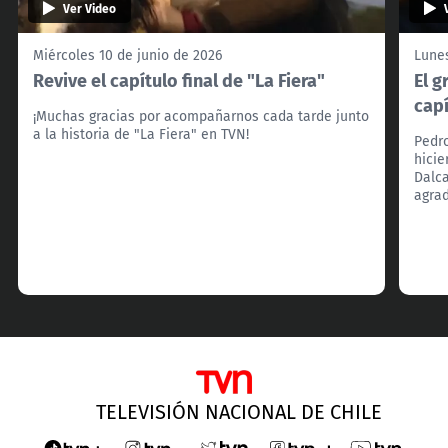
Ver Video
Miércoles 10 de junio de 2026
Lunes
Revive el capítulo final de "La Fiera"
El g
capí
¡Muchas gracias por acompañarnos cada tarde junto
a la historia de "La Fiera" en TVN!
Pedr
hicie
Dalca
agra
TELEVISIÓN NACIONAL DE CHILE