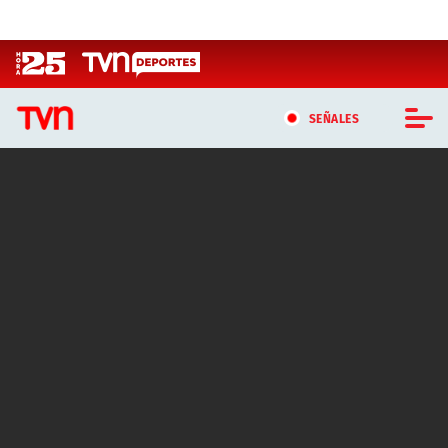
Click acá para ir directamente al contenido
SEÑALES
CASTING MASTERCHEF CHILE
CASTING TVN VERTICAL
TVN VERTICAL
TVN PLAY
PROGRAMAS
TELESERIES