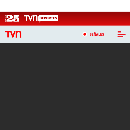
Click acá para ir directamente al contenido
SEÑALES
CASTING MASTERCHEF CHILE
CASTING TVN VERTICAL
TVN VERTICAL
TVN PLAY
PROGRAMAS
TELESERIES