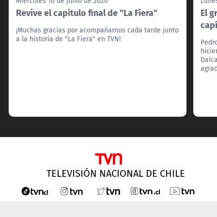
Miércoles 10 de junio de 2026
Lunes
Revive el capítulo final de "La Fiera"
El g
capí
¡Muchas gracias por acompañarnos cada tarde junto
a la historia de "La Fiera" en TVN!
Pedr
hicie
Dalca
agra
TELEVISIÓN NACIONAL DE CHILE