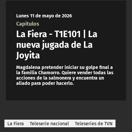
NTV
Lunes 11 de mayo de 2026
ACTUALIDAD Y TENDENCIAS
Capítulos
La Fiera - T1E101 | La
CORPORATIVO Y TRANSPARENCIA
nueva jugada de La
Joyita
CANAL DE DENUNCIAS
Magdalena pretender iniciar su golpe final a
ÁREA DE PROYECTOS
la familia Chamorro. Quiere vender todas las
acciones de la salmonera y encuentra un
aliado para poder hacerlo.
La Fiera
Teleserie nacional
Teleseries de TVN