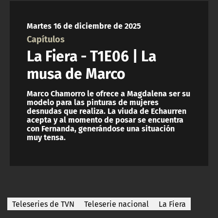
NTV
Martes 16 de diciembre de 2025
ACTUALIDAD Y TENDENCIAS
Capítulos
La Fiera - T1E06 | La
CORPORATIVO Y TRANSPARENCIA
musa de Marco
CANAL DE DENUNCIAS
Marco Chamorro le ofrece a Magdalena ser su
modelo para las pinturas de mujeres
desnudas que realiza. La viuda de Echaurren
ÁREA DE PROYECTOS
acepta y al momento de posar se encuentra
con Fernanda, generándose una situación
muy tensa.
Teleseries de TVN
Teleserie nacional
La Fiera