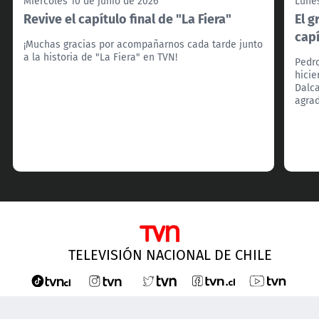
Miércoles 10 de junio de 2026
Lunes
Revive el capítulo final de "La Fiera"
El g
capí
¡Muchas gracias por acompañarnos cada tarde junto
a la historia de "La Fiera" en TVN!
Pedr
hicie
Dalca
agra
TELEVISIÓN NACIONAL DE CHILE