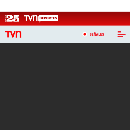
Click acá para ir directamente al contenido
SEÑALES
CASTING MASTERCHEF CHILE
CASTING TVN VERTICAL
TVN VERTICAL
TVN PLAY
PROGRAMAS
TELESERIES