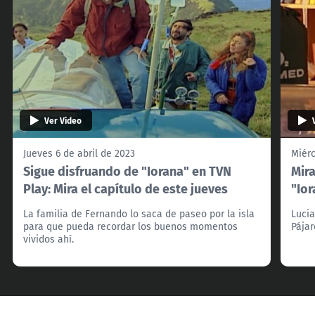
Ver Video
Jueves 6 de abril de 2023
Miérc
Sigue disfruando de "Iorana" en TVN
Mira
Play: Mira el capítulo de este jueves
"Ior
La familia de Fernando lo saca de paseo por la isla
Lucia
para que pueda recordar los buenos momentos
Pájar
vividos ahí.