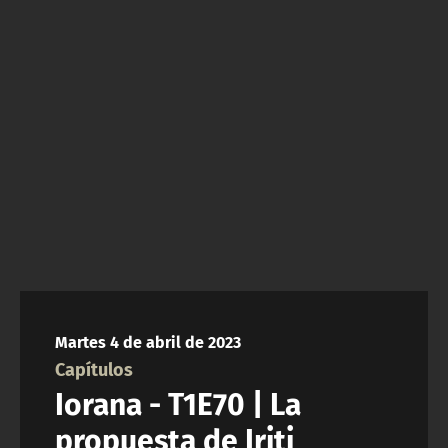
NTV
ACTUALIDAD Y TENDENCIAS
CORPORATIVO Y TRANSPARENCIA
CANAL DE DENUNCIAS
ÁREA DE PROYECTOS
Martes 4 de abril de 2023
Capítulos
Iorana - T1E70 | La
propuesta de Iriti