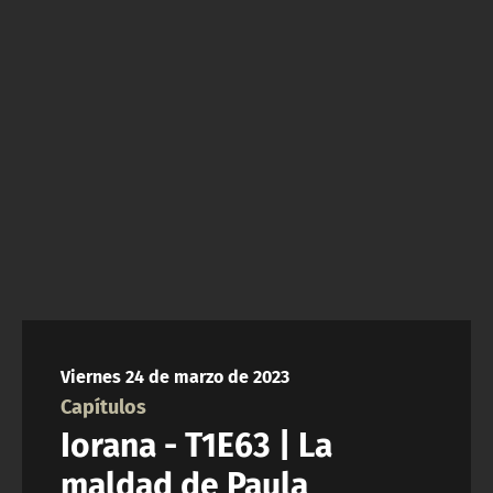
NTV
ACTUALIDAD Y TENDENCIAS
CORPORATIVO Y TRANSPARENCIA
CANAL DE DENUNCIAS
ÁREA DE PROYECTOS
Viernes 24 de marzo de 2023
Capítulos
Iorana - T1E63 | La
maldad de Paula