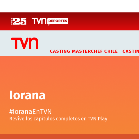
Click acá para ir directamente al contenido
CASTING MASTERCHEF CHILE
CASTI
Iorana
#IoranaEnTVN
Revive los capítulos completos en TVN Play