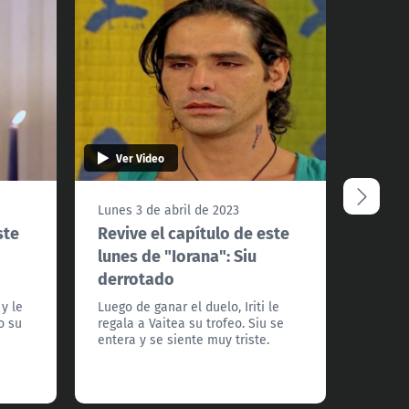
Ver Video
Ver 
Lunes 3 de abril de 2023
Vierne
ste
Revive el capítulo de este
Reviv
lunes de "Iorana": Siu
vierne
derrotado
versu
 y le
Luego de ganar el duelo, Iriti le
Los is
o su
regala a Vaitea su trofeo. Siu se
entusi
entera y se siente muy triste.
entre S
muy pr