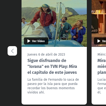
Ver Video
Ve
Jueves 6 de abril de 2023
Miérc
Sigue disfruando de
Mira
"Iorana" en TVN Play: Mira
miér
el capítulo de este jueves
plan
La familia de Fernando lo saca de
Lucia
paseo por la isla para que pueda
Ferna
recordar los buenos momentos
que e
vividos ahí.
él.