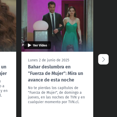
Ver Video
Ver 
Lunes 2 de junio de 2025
Vierne
a un
Bahar deslumbra en
El am
ujer
"Fuerza de Mujer": Mira un
avanc
avance de esta noche
"Fuer
e
o a
No te pierdas los capítulos de
No te p
 y en
"Fuerza de Mujer", de domingo a
"Fuerz
l.
jueves, en las noches de TVN y en
jueves
cualquier momento por TVN.cl.
cualqu