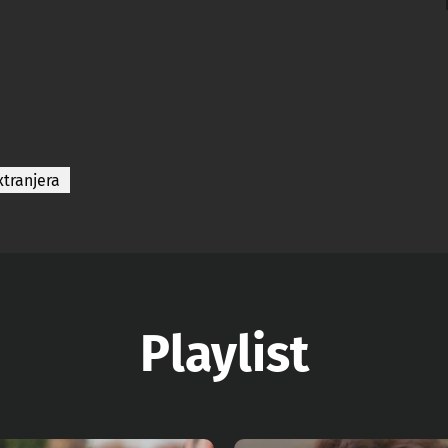
xtranjera
Playlist