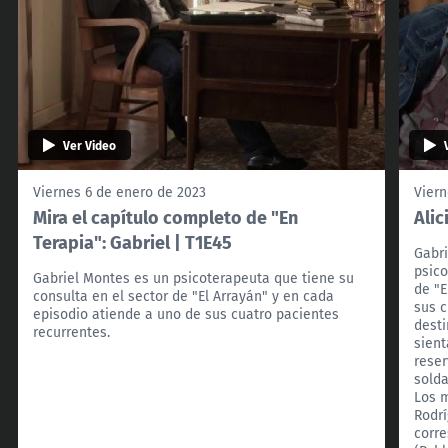
Ver Video
Viernes 6 de enero de 2023
Viern
Mira el capítulo completo de "En
Alic
Terapia": Gabriel | T1E45
Gabri
psico
Gabriel Montes es un psicoterapeuta que tiene su
de "E
consulta en el sector de "El Arrayán" y en cada
sus c
episodio atiende a uno de sus cuatro pacientes
dest
recurrentes.
sient
reser
solda
Los m
Rodrí
corre