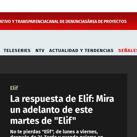
TIVO Y TRANSPARENCIA
CANAL DE DENUNCIAS
ÁREA DE PROYECTOS
TELESERIES
NTV
ACTUALIDAD Y TENDENCIAS
SEÑALE
Elif
La respuesta de Elif: Mira
un adelanto de este
martes de "Elif"
No te pierdas "Elif", de lunes a viernes,
después de 24 Tarde y cuando quieras en