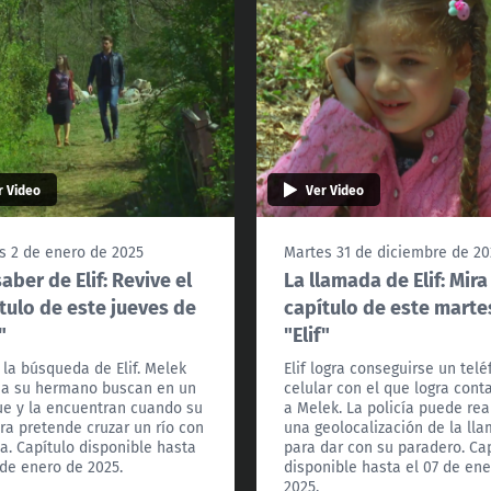
r Video
Ver Video
s 2 de enero de 2025
Martes 31 de diciembre de 20
saber de Elif: Revive el
La llamada de Elif: Mira
tulo de este jueves de
capítulo de este marte
"
"Elif"
 la búsqueda de Elif. Melek
Elif logra conseguirse un tel
 a su hermano buscan en un
celular con el que logra cont
e y la encuentran cuando su
a Melek. La policía puede rea
ra pretende cruzar un río con
una geolocalización de la ll
ña. Capítulo disponible hasta
para dar con su paradero. Ca
 de enero de 2025.
disponible hasta el 07 de en
2025.