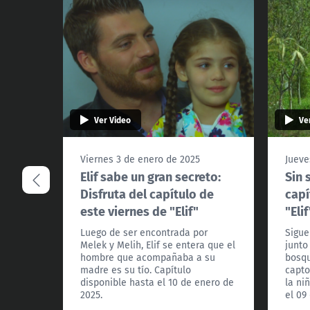
Ver Video
Ve
Viernes 3 de enero de 2025
Jueve
Elif sabe un gran secreto:
Sin 
Disfruta del capítulo de
capí
este viernes de "Elif"
"Elif
Luego de ser encontrada por
Sigue
Melek y Melih, Elif se entera que el
junto
hombre que acompañaba a su
bosqu
madre es su tío. Capítulo
capto
disponible hasta el 10 de enero de
la ni
2025.
el 09