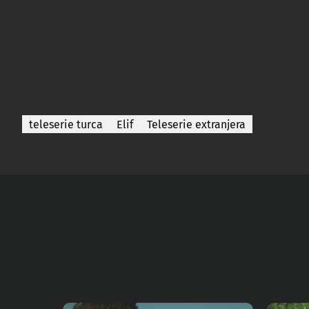
teleserie turca
Elif
Teleserie extranjera