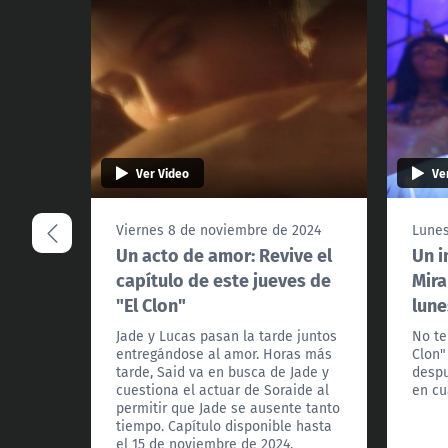
Ver Video
Ve
Viernes 8 de noviembre de 2024
Lunes
Un acto de amor: Revive el
Un i
capítulo de este jueves de
Mira
"El Clon"
lune
Jade y Lucas pasan la tarde juntos
No te
entregándose al amor. Horas más
Clon"
tarde, Said va en busca de Jade y
despu
cuestiona el actuar de Soraide al
en cu
permitir que Jade se ausente tanto
tiempo. Capítulo disponible hasta
el 15 de noviembre de 2024.