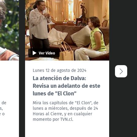
Ver Video
Ver 
Lunes 12 de agosto de 2024
Miérco
:
La atención de Dalva:
La tr
Revisa un adelanto de este
un ad
lunes de "El Clon"
miérc
s de
Mira los capítulos de "El Clon", de
No te p
s,
lunes a miércoles, después de 24
Clon", 
e o
Horas al Cierre, y en cualquier
después
momento por TVN.cl.
en cua