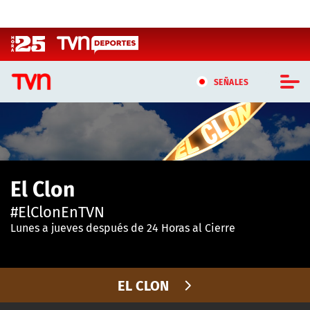
Click acá para ir directamente al contenido
SEÑALES
CASTING MASTERCHEF CHILE
CASTING TVN VERTICAL
El Clon
TVN VERTICAL
#ElClonEnTVN
TVN PLAY
Lunes a jueves después de 24 Horas al Cierre
PROGRAMAS
EL CLON
TELESERIES