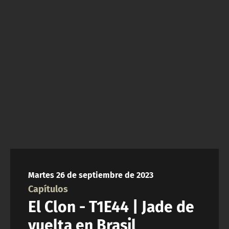
NTV
ACTUALIDAD Y TENDENCIAS
CORPORATIVO Y TRANSPARENCIA
CANAL DE DENUNCIAS
ÁREA DE PROYECTOS
Martes 26 de septiembre de 2023
Capítulos
El Clon - T1E44 | Jade de
vuelta en Brasil