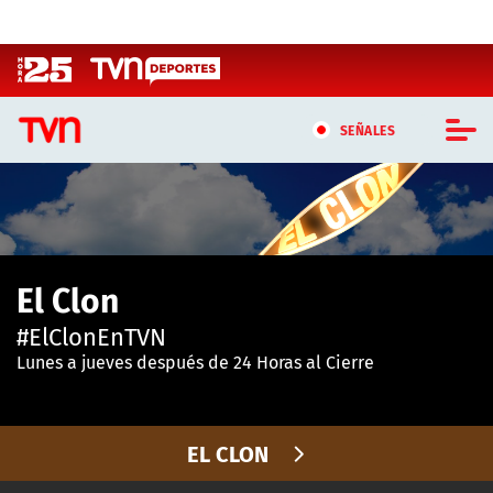
Click acá para ir directamente al contenido
SEÑALES
CASTING MASTERCHEF CHILE
CASTING TVN VERTICAL
El Clon
TVN VERTICAL
#ElClonEnTVN
TVN PLAY
Lunes a jueves después de 24 Horas al Cierre
PROGRAMAS
EL CLON
TELESERIES