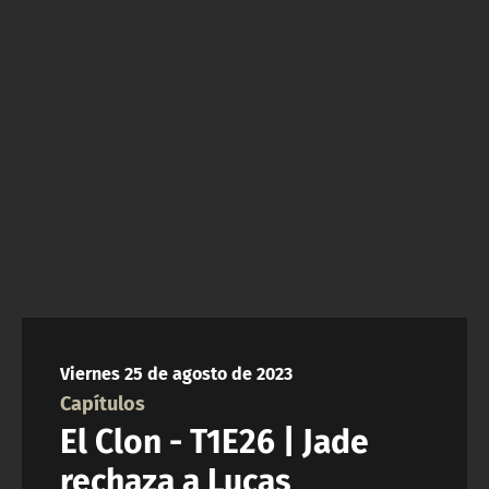
NTV
ACTUALIDAD Y TENDENCIAS
CORPORATIVO Y TRANSPARENCIA
CANAL DE DENUNCIAS
ÁREA DE PROYECTOS
Viernes 25 de agosto de 2023
Capítulos
El Clon - T1E26 | Jade
rechaza a Lucas