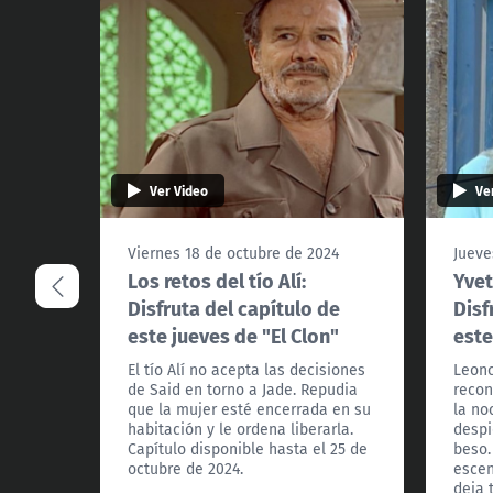
Ver Video
Ve
Viernes 18 de octubre de 2024
Jueve
Los retos del tío Alí:
Yvet
Disfruta del capítulo de
Disf
este jueves de "El Clon"
este
El tío Alí no acepta las decisiones
Leonc
de Said en torno a Jade. Repudia
recon
que la mujer esté encerrada en su
la noc
habitación y le ordena liberarla.
despi
Capítulo disponible hasta el 25 de
beso.
octubre de 2024.
escen
deja 