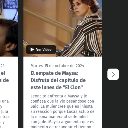
Ver Video
024
Martes 15 de octubre de 2024
 el
El empate de Maysa:
s de
Disfruta del capítulo de
este lunes de "El Clon"
Leoncito enfrenta a Maysa y le
e una
confiesa que la vio besándose con
 y
Said. La mujer cree que es injusta
 Jura
su reacción porque Lucas actuó de
entras
la misma manera al serle infiel
s y
con Jade. Maysa argumenta que es
a.
momento de recuperar el tiempo