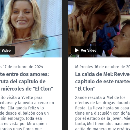
r Video
Ver Video
s 17 de octubre de 2024
Miércoles 16 de octubre de 2
te entre dos amores:
La caída de Mel: Revive
ruta del capítulo de
capítulo de este marte
 miércoles de "El Clon"
"El Clon"
ito visita a Yvette para
Xande rescata a Mel de los
ciliarse y la invita a cenar en
efectos de las drogas durant
he. Ella queda feliz y lo
fiesta. La lleva hasta su casa
de desde el balcón con un
tiene una discusión con doña
 Sin embargo, toda esa
por el estado de la joven. Mi
a es vista por Miro quien
tanto, Mel tiene alucinacione
tiradas unas flores que
actúa de manera muy errátic