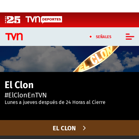
Click acá para ir directamente al contenido
SEÑALES
CASTING MASTERCHEF CHILE
CASTING TVN VERTICAL
El Clon
TVN VERTICAL
#ElClonEnTVN
TVN PLAY
Lunes a jueves después de 24 Horas al Cierre
PROGRAMAS
EL CLON
TELESERIES