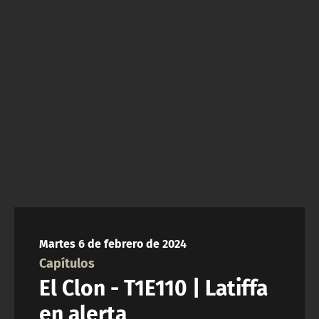
NTV
ACTUALIDAD Y TENDENCIAS
CORPORATIVO Y TRANSPARENCIA
CANAL DE DENUNCIAS
ÁREA DE PROYECTOS
Martes 6 de febrero de 2024
Capítulos
El Clon - T1E110 | Latiffa
en alerta