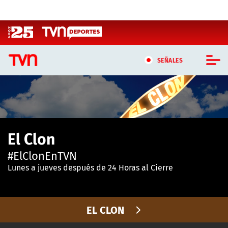
Click acá para ir directamente al contenido
SEÑALES
CASTING MASTERCHEF CHILE
CASTING TVN VERTICAL
El Clon
TVN VERTICAL
#ElClonEnTVN
TVN PLAY
Lunes a jueves después de 24 Horas al Cierre
PROGRAMAS
EL CLON
TELESERIES