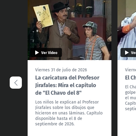
Ver Video
Ve
Viernes 31 de julio de 2026
Viern
La caricatura del Profesor
El C
Jirafales: Mira el capítulo
El Ch
de "El Chavo del 8"
golpe
el mu
Los niños le explican al Profesor
Capít
Jirafales sobre los dibujos que
septi
hicieron en unas láminas. Capítulo
disponible hasta el 8 de
septiembre de 2026.