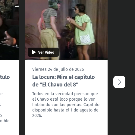
Ver Video
Ver 
Viernes 24 de julio de 2026
Viernes
ítulo
La locura: Mira el capítulo
Ropa 
de "El Chavo del 8"
de "E
je
Todos en la vecindad piensan que
Lavar r
el Chavo está loco porque lo ven
pero no
.
hablando con las puertas. Capítulo
Ramón?
disponible hasta el 1 de agosto de
el 18 d
o
2026.
onible