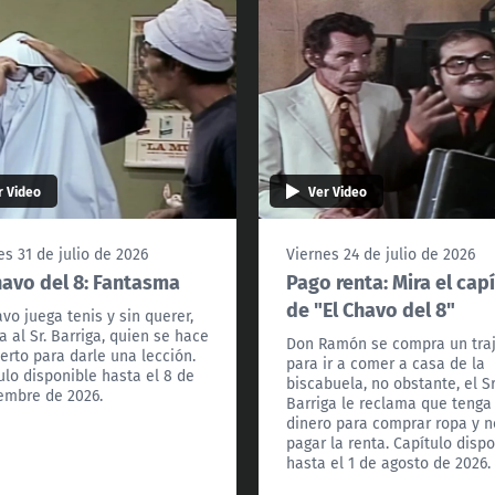
r Video
Ver Video
es 31 de julio de 2026
Viernes 24 de julio de 2026
havo del 8: Fantasma
Pago renta: Mira el cap
de "El Chavo del 8"
avo juega tenis y sin querer,
a al Sr. Barriga, quien se hace
Don Ramón se compra un tra
erto para darle una lección.
para ir a comer a casa de la
ulo disponible hasta el 8 de
biscabuela, no obstante, el Sr
embre de 2026.
Barriga le reclama que tenga
dinero para comprar ropa y n
pagar la renta. Capítulo disp
hasta el 1 de agosto de 2026.