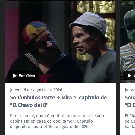
Ver Video
Jueves 6 de agosto de 2026
Jueve
Sonámbulos Parte 3: Mira el capítulo de
Soná
"El Chavo del 8"
"El 
Por la noche, doña Cleotilde organiza una sesión
El Ch
espiritista en casa de don Ramon. Capítulo
de Qu
disponible hasta el 16 de agosto de 2026.
hasta