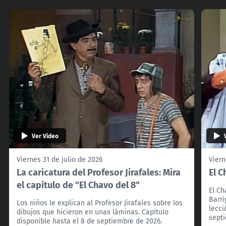
Ver Video
Viernes 31 de julio de 2026
Viern
La caricatura del Profesor Jirafales: Mira
El C
el capítulo de "El Chavo del 8"
El Ch
Barri
Los niños le explican al Profesor Jirafales sobre los
lecci
dibujos que hicieron en unas láminas. Capítulo
sept
disponible hasta el 8 de septiembre de 2026.