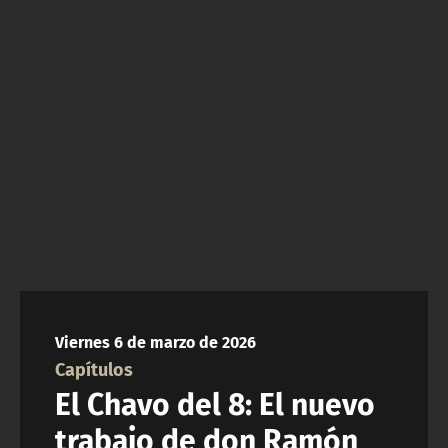
NTV
ACTUALIDAD Y TENDENCIAS
CORPORATIVO Y TRANSPARENCIA
CANAL DE DENUNCIAS
ÁREA DE PROYECTOS
Viernes 6 de marzo de 2026
Capítulos
El Chavo del 8: El nuevo
trabajo de don Ramón