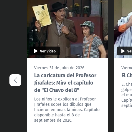
Ver Video
Ve
Viernes 31 de julio de 2026
Viern
La caricatura del Profesor
El C
Jirafales: Mira el capítulo
El Ch
de "El Chavo del 8"
golpe
el mu
Los niños le explican al Profesor
Capít
Jirafales sobre los dibujos que
septi
hicieron en unas láminas. Capítulo
disponible hasta el 8 de
septiembre de 2026.