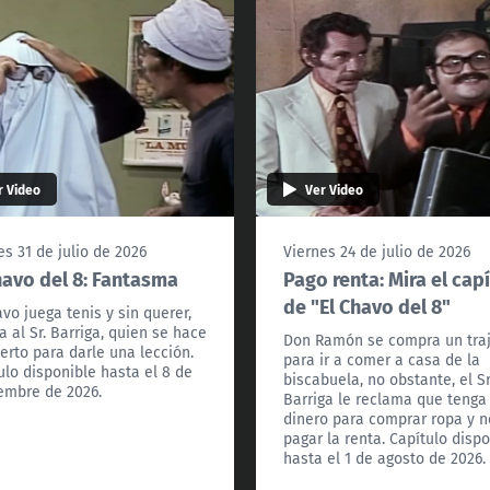
r Video
Ver Video
es 31 de julio de 2026
Viernes 24 de julio de 2026
havo del 8: Fantasma
Pago renta: Mira el cap
de "El Chavo del 8"
avo juega tenis y sin querer,
a al Sr. Barriga, quien se hace
Don Ramón se compra un tra
erto para darle una lección.
para ir a comer a casa de la
ulo disponible hasta el 8 de
biscabuela, no obstante, el Sr
embre de 2026.
Barriga le reclama que tenga
dinero para comprar ropa y n
pagar la renta. Capítulo disp
hasta el 1 de agosto de 2026.