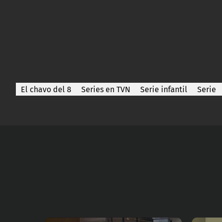
El chavo del 8
Series en TVN
Serie infantil
Serie