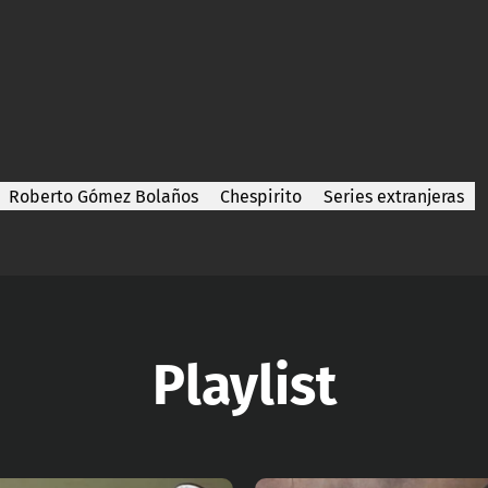
Roberto Gómez Bolaños
Chespirito
Series extranjeras
Playlist