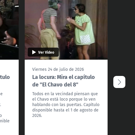
Ver Video
Ver 
Viernes 24 de julio de 2026
Viernes
ítulo
La locura: Mira el capítulo
Ropa 
de "El Chavo del 8"
de "E
je
Todos en la vecindad piensan que
Lavar r
el Chavo está loco porque lo ven
pero no
.
hablando con las puertas. Capítulo
Ramón?
disponible hasta el 1 de agosto de
el 18 d
o
2026.
onible