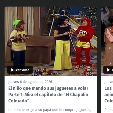
Ver Video
Jueves 6 de agosto de 2026
Jueve
El niño que mando sus juguetes a volar
Los 
Parte 1: Mira el capítulo de "El Chapulín
anim
Colorado"
Col
Un niño le exige a su papá que le compre juguetes,
Pluma