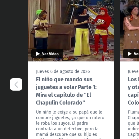
Ver Video
Ve
Jueves 6 de agosto de 2026
Jueve
El niño que mando sus
Los 
juguetes a volar Parte 1:
y ot
Mira el capítulo de "El
capí
Chapulín Colorado"
Col
Un niño le exige a su papá que le
Pluma
compre juguetes, ya que un ratero
Chapu
le roba los suyos. El padre
que B
contrata a un detective, pero la
indio
mamá descubre que su hijo es
Capít