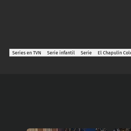
Series en TVN
Serie infantil
Serie
El Chapulín Col