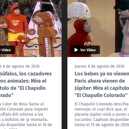
r Video
Ver Video
s 6 de agosto de 2026
Jueves 6 de agosto de 2026
búfalos, los cazadores
Los bebes ya no viene
ros animales: Mira el
París ahora vienen de
tulo de "El Chapulín
Júpiter: Mira el capítul
orado"
"El Chapulín Colorado"
 Color de Rosa llama al
El Chapulín Colorado descifra
lín Colorado para impedir
mensaje, el cual dice que, el
uffalo Bill elimine a los
planeta Júpiter está a punto 
s y búfalos de la montaña.
sucumbir. Capítulo disponibl
ulo disponible hasta el 16 de
hasta el 15 de agosto de 2026