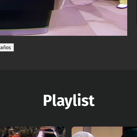
laños
Playlist