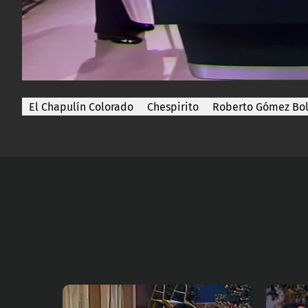
El Chapulín Colorado
Chespirito
Roberto Gómez Bo