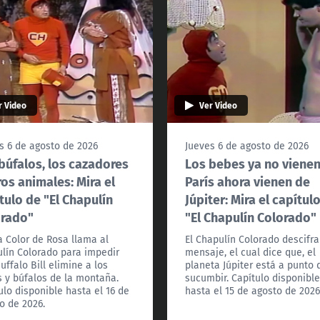
r Video
Ver Video
s 6 de agosto de 2026
Jueves 6 de agosto de 2026
búfalos, los cazadores
Los bebes ya no viene
ros animales: Mira el
París ahora vienen de
tulo de "El Chapulín
Júpiter: Mira el capítul
orado"
"El Chapulín Colorado"
 Color de Rosa llama al
El Chapulín Colorado descifra
lín Colorado para impedir
mensaje, el cual dice que, el
uffalo Bill elimine a los
planeta Júpiter está a punto 
s y búfalos de la montaña.
sucumbir. Capítulo disponibl
ulo disponible hasta el 16 de
hasta el 15 de agosto de 2026
o de 2026.