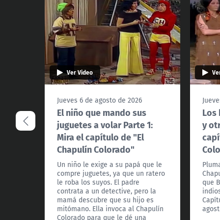
Ver Video
Ve
Jueves 6 de agosto de 2026
Jueve
El niño que mando sus
Los 
juguetes a volar Parte 1:
y ot
Mira el capítulo de "El
capí
Chapulín Colorado"
Col
Un niño le exige a su papá que le
Pluma
compre juguetes, ya que un ratero
Chapu
le roba los suyos. El padre
que B
contrata a un detective, pero la
indio
mamá descubre que su hijo es
Capít
mitómano. Ella invoca al Chapulín
agost
Colorado para que le dé una