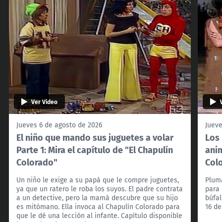
Ver Video
Jueves 6 de agosto de 2026
Jueve
El niño que mando sus juguetes a volar
Los 
Parte 1: Mira el capítulo de "El Chapulín
anim
Colorado"
Col
Un niño le exige a su papá que le compre juguetes,
Pluma
ya que un ratero le roba los suyos. El padre contrata
para 
a un detective, pero la mamá descubre que su hijo
búfal
es mitómano. Ella invoca al Chapulín Colorado para
16 de
que le dé una lección al infante. Capítulo disponible