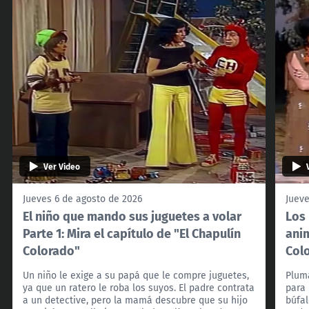
Ver Video
Jueves 6 de agosto de 2026
Jueve
El niño que mando sus juguetes a volar
Los 
Parte 1: Mira el capítulo de "El Chapulín
anim
Colorado"
Col
Un niño le exige a su papá que le compre juguetes,
Pluma
ya que un ratero le roba los suyos. El padre contrata
para 
a un detective, pero la mamá descubre que su hijo
búfal