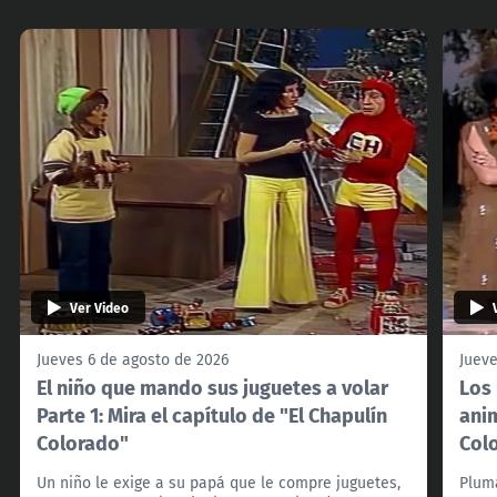
Ver Video
Jueves 6 de agosto de 2026
Jueve
El niño que mando sus juguetes a volar
Los 
Parte 1: Mira el capítulo de "El Chapulín
anim
Colorado"
Col
Un niño le exige a su papá que le compre juguetes,
Pluma