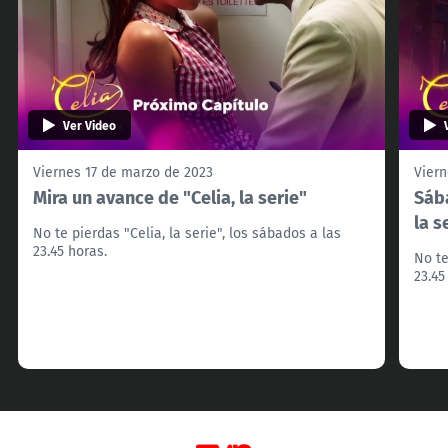
Ver Video
Viernes 17 de marzo de 2023
Viern
Mira un avance de "Celia, la serie"
Sába
la s
No te pierdas "Celia, la serie", los sábados a las
23.45 horas.
No te
23.45