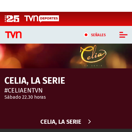
Click acá para ir directamente al contenido
SEÑALES
CASTING MASTERCHEF CHILE
CASTING TVN VERTICAL
CELIA, LA SERIE
TVN VERTICAL
#CELIAENTVN
TVN PLAY
Sábado 22.30 horas
PROGRAMAS
CELIA, LA SERIE
TELESERIES