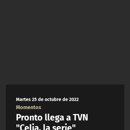
NTV
ACTUALIDAD Y TENDENCIAS
CORPORATIVO Y TRANSPARENCIA
CANAL DE DENUNCIAS
ÁREA DE PROYECTOS
Martes 25 de octubre de 2022
Momentos
Pronto llega a TVN
"Celia, la serie"