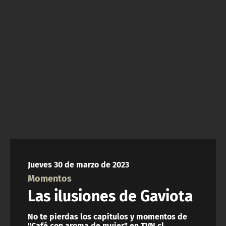
NTV
ACTUALIDAD Y TENDENCIAS
CORPORATIVO Y TRANSPARENCIA
CANAL DE DENUNCIAS
ÁREA DE PROYECTOS
Jueves 30 de marzo de 2023
Momentos
Las ilusiones de Gaviota
No te pierdas los capítulos y momentos de
"Café con aroma de mujer" en TVN.cl.