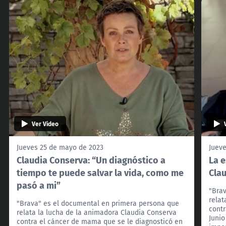
Ver Video
Jueves 25 de mayo de 2023
Juev
Claudia Conserva: “Un diagnóstico a
La e
tiempo te puede salvar la vida, como me
Cla
pasó a mi”
"Bra
relat
"Brava" es el documental en primera persona que
contr
relata la lucha de la animadora Claudia Conserva
Junio
contra el cáncer de mama que se le diagnosticó en