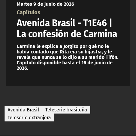
Martes 9 de junio de 2026
ACTUALIDAD Y TENDENCIAS
Capítulos
Avenida Brasil - T1E46 |
CORPORATIVO Y TRANSPARENCIA
La confesión de Carmina
CANAL DE DENUNCIAS
Carmina le explica a Jorgito por qué no le
había contado que Rita era su hijastra, y le
revela que nunca se lo dijo a su marido Tifón.
ÁREA DE PROYECTOS
Capítulo disponible hasta el 16 de junio de
2026.
Avenida Brasil
Teleserie brasileña
Teleserie extranjera