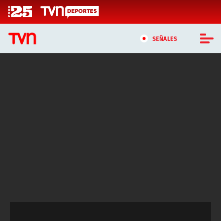
Click acá para ir directamente al contenido
SEÑALES
CASTING MASTERCHEF CHILE
CASTING TVN VERTICAL
TVN VERTICAL
TVN PLAY
PROGRAMAS
TELESERIES
NTV